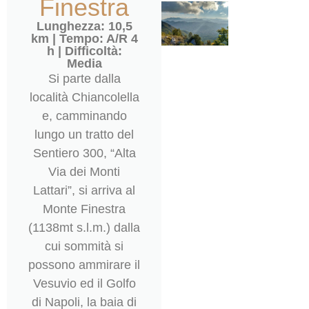
Finestra
Lunghezza: 10,5
km | Tempo: A/R 4
h | Difficoltà:
Media
Si parte dalla
località Chiancolella
e, camminando
lungo un tratto del
Sentiero 300, “Alta
Via dei Monti
Lattari”, si arriva al
Monte Finestra
(1138mt s.l.m.) dalla
cui sommità si
possono ammirare il
Vesuvio ed il Golfo
di Napoli, la baia di